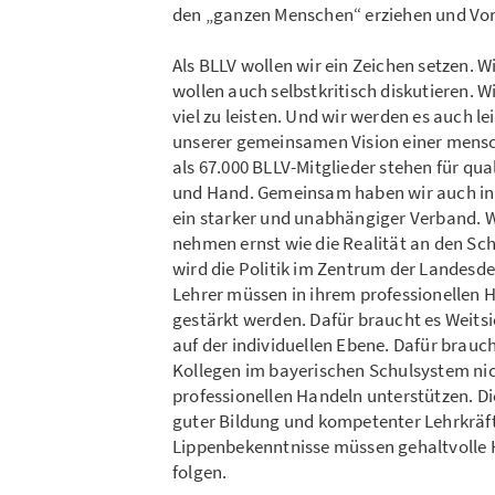
den „ganzen Menschen“ erziehen und Vorb
Als BLLV wollen wir ein Zeichen setzen. W
wollen auch selbstkritisch diskutieren. W
viel zu leisten. Und wir werden es auch
unserer gemeinsamen Vision einer mensc
als 67.000 BLLV-Mitglieder stehen für qu
und Hand. Gemeinsam haben wir auch in d
ein starker und unabhängiger Verband. Wir
nehmen ernst wie die Realität an den Sc
wird die Politik im Zentrum der Landes
Lehrer müssen in ihrem professionellen H
gestärkt werden. Dafür braucht es Weitsi
auf der individuellen Ebene. Dafür brauc
Kollegen im bayerischen Schulsystem nic
professionellen Handeln unterstützen. D
guter Bildung und kompetenter Lehrkräf
Lippenbekenntnisse müssen gehaltvolle H
folgen.