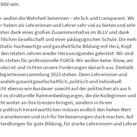
ild sein.
ir wollen die Wahrheit benennen – ehrlich und transparent. Wir
ir haben als Lehrerinnen und Lehrer sehr viel zu bieten und sehr
 leisten dank eines großen Zusammenhaltes im BLLV und dank
hlichen Gesellschaft und einer pädagogischen Schule. Die meh
alitativ-hochwertige und ganzheitliche Bildung mit Herz, Kopf
en letzten Jahren wieder Herausragendes geleistet. Wir sind
 stehen für professionelle Politik. Wir wollen keine Show, wir
hulen ist und richten unsere Forderungen danach aus. Deshalb
delegiertenversammlung 2023 stehen. Denn Lehrerinnen und
andeln gesamtgesellschaftlich, politisch und individuell
cht ebenso wie Ausdauer sowohl auf der politischen als auch
ht es strukturelle Rahmenbedingungen, die die Kolleginnen und
ht weiter an ihre Grenzen bringen, sondern in ihrem
ie politisch Verantwortlichen müssen endlich den hohen Wert
te anerkennen und sich für Verbesserungen stark machen. Auf
andlungen für gute Bildung, für starke Lehrerinnen und Lehre