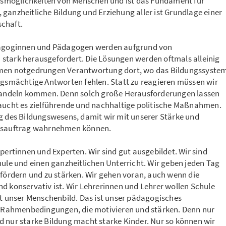
ungsmöglichkeiten von Menschen und ist das Fundament für
ganzheitliche Bildung und Erziehung aller ist Grundlage einer
schaft.
ädagoginnen und Pädagogen werden aufgrund von
stark herausgefordert. Die Lösungen werden oftmals alleinig
hmen notgedrungen Verantwortung dort, wo das Bildungssyste
ungsmächtige Antworten fehlen. Statt zu reagieren müssen wir
s Handeln kommen. Denn solch große Herausforderungen lassen
raucht es zielführende und nachhaltige politische Maßnahmen.
ng des Bildungswesens, damit wir mit unserer Stärke und
ngsauftrag wahrnehmen können.
pertinnen und Experten. Wir sind gut ausgebildet. Wir sind
hule und einen ganzheitlichen Unterricht. Wir geben jeden Tag
 fördern und zu stärken. Wir gehen voran, auch wenn die
d konservativ ist. Wir Lehrerinnen und Lehrer wollen Schule
st unser Menschenbild. Das ist unser pädagogisches
in Rahmenbedingungen, die motivieren und stärken. Denn nur
d nur starke Bildung macht starke Kinder. Nur so können wir